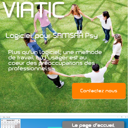
VIATIC
Logiciel pour SAMSAH Psy
Plus qu'un logiciel, une méthode
de travail où l'usager est au
coeur des préoccupations des
professionnels
Contactez nous