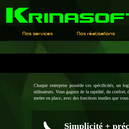
K
rinasof
Nos services
Nos réalisations
Développement de logiciels pro sur mesure
Logiciels sur mesure
Nos méthodes
Psyloe
Développement de sites web - Mobile
Viatic
Tierce maintenance - Renforcement d'équipe
Web / Mobile
La société
Chaque entreprise possède ces spécificités, un log
utilisateurs. Vous gagnez de la rapidité, du confort, 
mettre en place, avec des fonctions inutiles que vou
Simplicité + préc