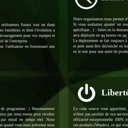
Notre organisation nous permet d'
Si vous souhaitez ajouter un nouv
utilisateurs finaux tout en étant
spécifique...) : faites en la dema
ns fastidieux et dont l'évolution a
sera déployée en qq heures ou qq j
découragement pour vos équipes et
Le déploiement se fait toujours à
té de l'entreprise.
et peut aussi être déclenché en ho
ur l'utilisateur en fournissant une
ex le soir pour une unité de produ
Libert
r de programme...) Heureusement
Le code source vous appartient, 
concu par nous meme pour récolter
n'étiez pas satisfait de nos serv
r par email en temps réel. Nous
efficacité exceptionnelle 100% ma
ral quand vous nous prévenez nous
ces produits (Windev), ce qui vous