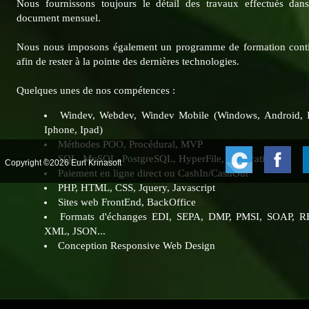
Nous fournissons toujours le détail des travaux effectués dan
document mensuel.
Nous nous imposons également un programme de formation cont
afin de rester à la pointe des dernières technologies.
Quelques unes de nos compétences :
Windev, Webdev, Windev Mobile (Windows, Android, 
Iphone, Ipad)
Méthodes POO, Procédural, MVP
SQL, MySQL, PostgreSQL, HyperFile, Replication...
Copyright ©2026 Eurl Krinasoft
Paiement en ligne direct ou CashIn/CashOut
PHP, HTML, CSS, Jquery, Javascript
Sites web FrontEnd, BackOffice
Formats d'échanges EDI, SEPA, DMP, PMSI, SOAP, R
XML, JSON...
Conception Responsive Web Design