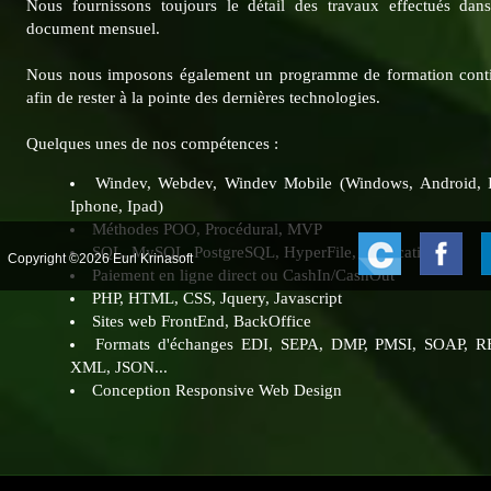
Nous fournissons toujours le détail des travaux effectués dan
document mensuel.
Nous nous imposons également un programme de formation cont
afin de rester à la pointe des dernières technologies.
Quelques unes de nos compétences :
Windev, Webdev, Windev Mobile (Windows, Android, 
Iphone, Ipad)
Méthodes POO, Procédural, MVP
SQL, MySQL, PostgreSQL, HyperFile, Replication...
Copyright ©2026 Eurl Krinasoft
Paiement en ligne direct ou CashIn/CashOut
PHP, HTML, CSS, Jquery, Javascript
Sites web FrontEnd, BackOffice
Formats d'échanges EDI, SEPA, DMP, PMSI, SOAP, R
XML, JSON...
Conception Responsive Web Design