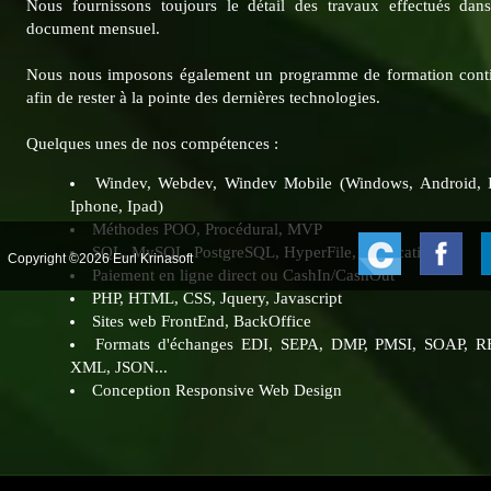
Nous fournissons toujours le détail des travaux effectués dan
document mensuel.
Nous nous imposons également un programme de formation cont
afin de rester à la pointe des dernières technologies.
Quelques unes de nos compétences :
Windev, Webdev, Windev Mobile (Windows, Android, 
Iphone, Ipad)
Méthodes POO, Procédural, MVP
SQL, MySQL, PostgreSQL, HyperFile, Replication...
Copyright ©2026 Eurl Krinasoft
Paiement en ligne direct ou CashIn/CashOut
PHP, HTML, CSS, Jquery, Javascript
Sites web FrontEnd, BackOffice
Formats d'échanges EDI, SEPA, DMP, PMSI, SOAP, R
XML, JSON...
Conception Responsive Web Design