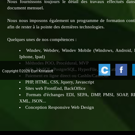
Nous fournissons toujours le détail des travaux effectués dan
document mensuel.
Nous nous imposons également un programme de formation cont
afin de rester à la pointe des dernières technologies.
Quelques unes de nos compétences :
Windev, Webdev, Windev Mobile (Windows, Android, 
Iphone, Ipad)
Méthodes POO, Procédural, MVP
SQL, MySQL, PostgreSQL, HyperFile, Replication...
Copyright ©2026 Eurl Krinasoft
Paiement en ligne direct ou CashIn/CashOut
PHP, HTML, CSS, Jquery, Javascript
Sites web FrontEnd, BackOffice
Formats d'échanges EDI, SEPA, DMP, PMSI, SOAP, R
XML, JSON...
Conception Responsive Web Design