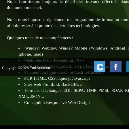
Nous fournissons toujours le détail des travaux effectués dan
document mensuel.
Nous nous imposons également un programme de formation cont
afin de rester à la pointe des dernières technologies.
Quelques unes de nos compétences :
Windev, Webdev, Windev Mobile (Windows, Android, 
Iphone, Ipad)
Méthodes POO, Procédural, MVP
SQL, MySQL, PostgreSQL, HyperFile, Replication...
Copyright ©2026 Eurl Krinasoft
Paiement en ligne direct ou CashIn/CashOut
PHP, HTML, CSS, Jquery, Javascript
Sites web FrontEnd, BackOffice
Formats d'échanges EDI, SEPA, DMP, PMSI, SOAP, R
XML, JSON...
Conception Responsive Web Design